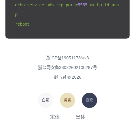
echo service
.
adb
.
tcp
.
port
=
5555
>>
 build
.
pro
p

reboot
浙ICP备19051178号-3
浙公网安备33032602100287号
野马君 © 2026
白昼
黄昏
夜晚
宋体
黑体