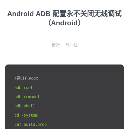
Android ADB 配置永不关闭无线调试
（Android）
最新
时间线
#需开启Root
adb root

adb remount

adb shell

cd 
/
system

cat build
.
prop
